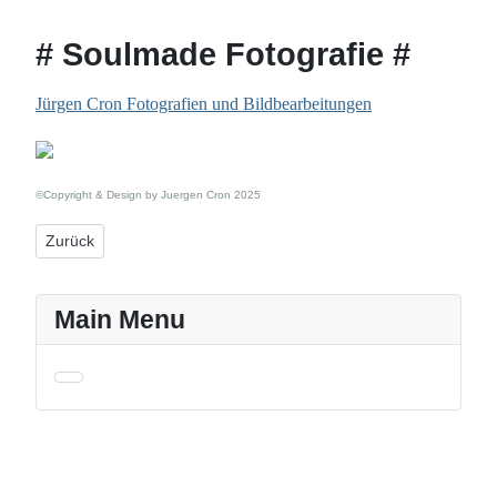
# Soulmade Fotografie #
Details
Jürgen Cron Fotografien und Bildbearbeitungen
©Copyright & Design by Juergen Cron 2025
Vorheriger Beitrag: Kontakt/Impressum
Zurück
Main Menu